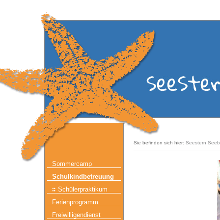
Sie befinden sich hier:
Seestern Seeb
Sommercamp
Schulkindbetreuung
Schülerpraktikum
Ferienprogramm
Freiwilligendienst